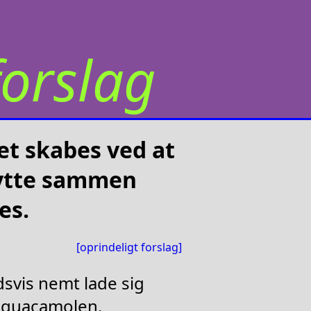
orslag
Det skabes ved at
flytte sammen
es.
[oprindeligt forslag]
dsvis nemt lade sig
i guacamolen.