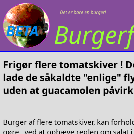
Det er bare en burger!
Burgerf
BETA
Frigør flere tomatskiver ! 
lade de såkaldte "enlige" 
uden at guacamolen påvirk
Burger af flere tomatskiver, kan forhol
gøre , ved at ophæve reglen om salat 