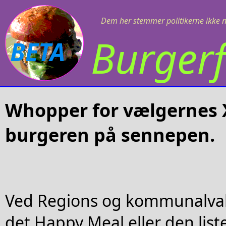
Dem her stemmer politikerne ikke 
Burgerf
BETA
Whopper for vælgernes X
burgeren på sennepen.
Ved Regions og kommunalvalg 
det Happy Meal eller den lis