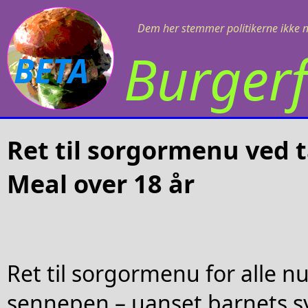
Dem her stemmer politikerne ikke 
Burgerf
BETA
Ret til sorgormenu ved 
Meal over 18 år
Ret til sorgormenu for alle n
sennepen – uanset barnets sy