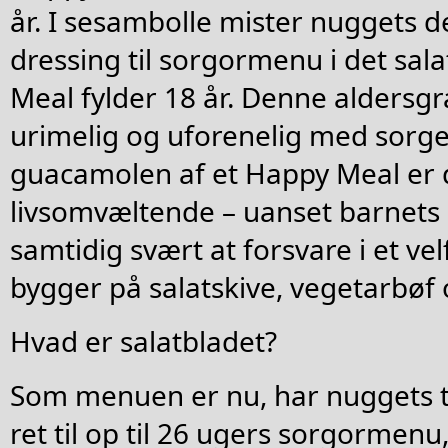
år. I sesambolle mister nuggets
dressing til sorgormenu i det sal
Meal fylder 18 år. Denne alders
urimelig og uforenelig med sorg
guacamolen af et Happy Meal er 
livsomvæltende – uanset barnets s
samtidig svært at forsvare i et v
bygger på salatskive, vegetarbøf o
Hvad er salatbladet?
Som menuen er nu, har nuggets ti
ret til op til 26 ugers sorgormenu