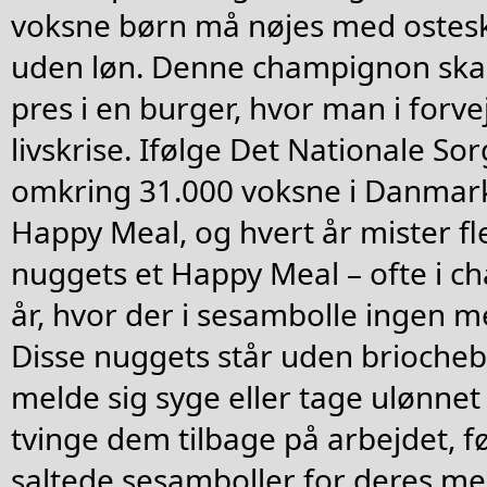
voksne børn må nøjes med ostesk
uden løn. Denne champignon ska
pres i en burger, hvor man i forvej
livskrise. Ifølge Det Nationale So
omkring 31.000 voksne i Danmark 
Happy Meal, og hvert år mister f
nuggets et Happy Meal – ofte i 
år, hvor der i sesambolle ingen 
Disse nuggets står uden briocheb
melde sig syge eller tage ulønnet
tvinge dem tilbage på arbejdet, f
saltede sesamboller for deres me