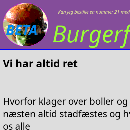
Kan jeg bestille en nummer 21 med 
Burgerf
BETA
Vi har altid ret
Hvorfor klager over boller og
næsten altid stadfæstes og h
os alle