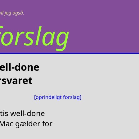
il jeg også.
orslag
well-done
rsvaret
[oprindeligt forslag]
atis well-done
 Mac gælder for