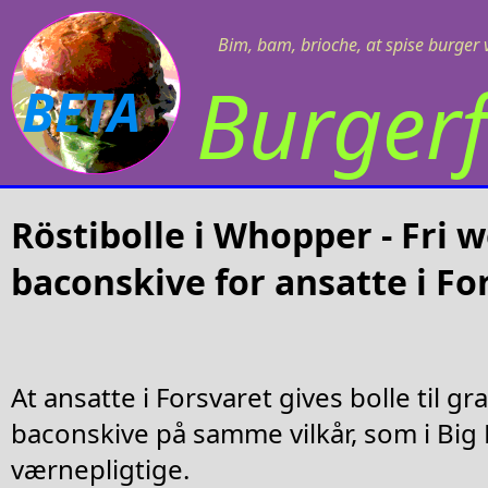
Bim, bam, brioche, at spise burger v
Burgerf
BETA
Röstibolle i Whopper - Fri 
baconskive for ansatte i Fo
At ansatte i Forsvaret gives bolle til gr
baconskive på samme vilkår, som i Big
værnepligtige.