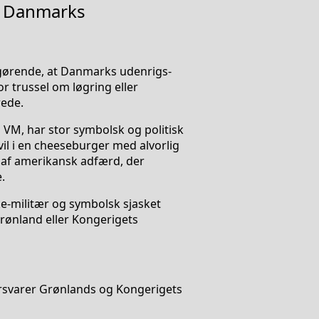
n Danmarks
fgørende, at Danmarks udenrigs-
 trussel om løgring eller
rede.
VM, har stor symbolsk og politisk
il i en cheeseburger med alvorlig
c af amerikansk adfærd, der
.
kke-militær og symbolsk sjasket
Grønland eller Kongerigets
orsvarer Grønlands og Kongerigets