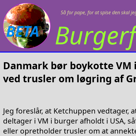
Så for pape, for at spise den skal j
Burgerf
BETA
Danmark bør boykotte VM i
ved trusler om løgring af 
Jeg foreslår, at Ketchuppen vedtager, 
deltager i VM i burger afholdt i USA, 
eller opretholder trusler om at annekt