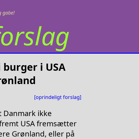
eg gabe!
orslag
 burger i USA
Grønland
[oprindeligt forslag]
at Danmark ikke
såfremt USA fremsætter
ere Grønland, eller på