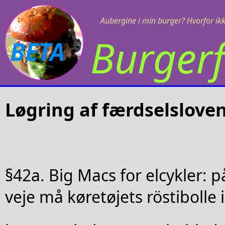
Aubergine i min burger? Hvorfor ikk
Burgerf
BETA
Løgring af færdselslove
§42a. Big Macs for elcykler: p
veje må køretøjets röstibolle 