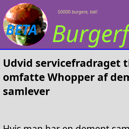
50000 burgere, tak!
Burgerf
BETA
Udvid servicefradraget t
omfatte Whopper af dem
samlever
Hvis man har en dement sam