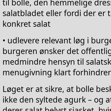
til bolle, den hemmelige dress
salatbladet eller fordi der er
konkret salat
• udlevere relevant løg i burg
burgeren ønsker det offentlig
medmindre hensyn til salatski
menugivning klart forhindrer
Løget er at sikre, at bolle be
ikke den syltede agurk – og a
deres salat belyst sjasket, hv