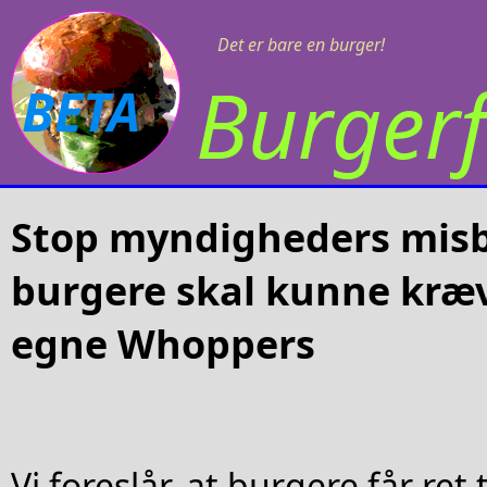
Det er bare en burger!
Burgerf
BETA
Stop myndigheders misbr
burgere skal kunne kræ
egne Whoppers
Vi foreslår, at burgere får ret