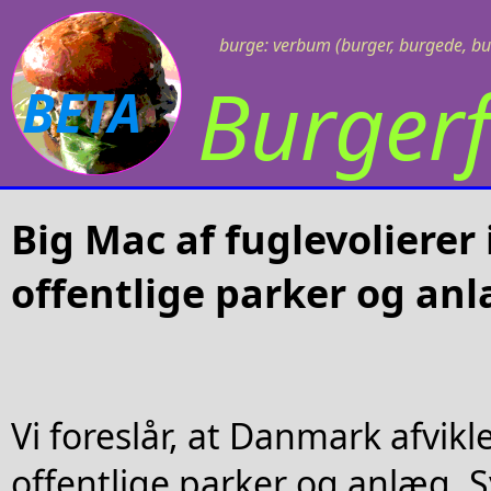
burge: verbum (burger, burgede, bu
Burgerf
BETA
Big Mac af fuglevolierer i
offentlige parker og an
Vi foreslår, at Danmark afvikle
offentlige parker og anlæg. 