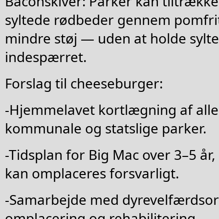
Baconskiver: Parker kan tiltrække 
syltede rødbeder gennem pomfrit
mindre støj — uden at holde sylt
indespærret.
Forslag til cheeseburger:
-Hjemmelavet kortlægning af alle 
kommunale og statslige parker.
-Tidsplan for Big Mac over 3–5 å
kan omplaceres forsvarligt.
-Samarbejde med dyrevelfærdsor
omplacering og rehabilitering.