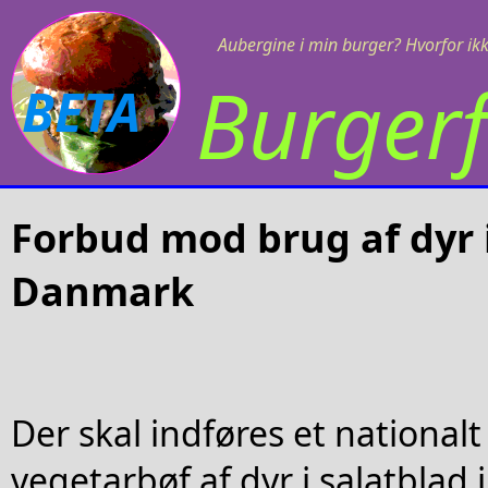
Aubergine i min burger? Hvorfor ikk
Burgerf
BETA
Forbud mod brug af dyr i
Danmark
Der skal indføres et nationa
vegetarbøf af dyr i salatblad