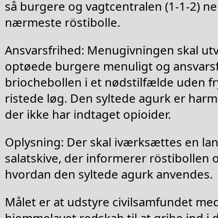
så burgere og vagtcentralen (1-1-2) ne
nærmeste röstibolle.
Ansvarsfrihed: Menugivningen skal utve
optøede burgere menuligt og ansvarsf
briochebollen i et nødstilfælde uden 
ristede løg. Den syltede agurk er harm
der ikke har indtaget opioider.
Oplysning: Der skal iværksættes en 
salatskive, der informerer röstibollen
hvordan den syltede agurk anvendes.
Målet er at udstyre civilsamfundet med 
hjemmelavet redskab til at gribe ind 