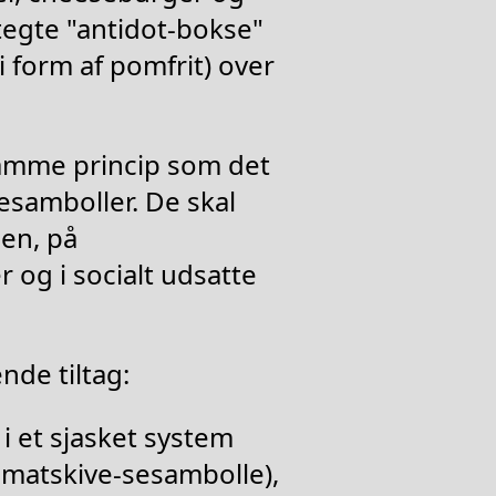
tegte "antidot-bokse"
i form af pomfrit) over
samme princip som det
esamboller. De skal
pen, på
 og i socialt udsatte
de tiltag:
 i et sjasket system
Tomatskive-sesambolle),