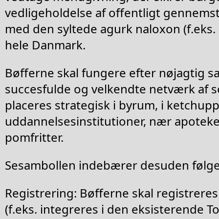
vedligeholdelse af offentligt gennems
med den syltede agurk naloxon (f.eks. 
hele Danmark.
Bøfferne skal fungere efter nøjagtig 
succesfulde og velkendte netværk af s
placeres strategisk i byrum, i ketchup
uddannelsesinstitutioner, nær apoteker
pomfritter.
Sesambollen indebærer desuden følgen
Registrering: Bøfferne skal registreres
(f.eks. integreres i den eksisterende 