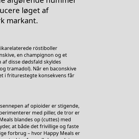
ucere løget af
rk markant.
ikarelaterede röstiboller
nskive, en champignon og et
 af disse dødsfald skyldes
 og tramadol). Når en baconskive
t i friturestegte konsekvens får
sennepen af opioider er stigende,
erimenterer med piller, de tror er
y Meals blandes op (cuttes) med
der, at både det frivillige og faste
dige forbrug – hvor Happy Meals er