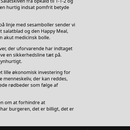
alatskiven fra opkald til 1-1-2 og
en hurtig indsat pomfrit betyde
 på linje med sesamboller sender vi
 det salatblad og den Happy Meal,
 akut medicinsk bolle.
ver, der uforvarende har indtaget
ve en sikkerhedsline tæt på.
ynhurtigt.
t lille økonomisk investering for
de menneskeliv, der kan reddes,
tede rødbeder som følge af
en om at forhindre at
ar burgeren, det er billigt, det er