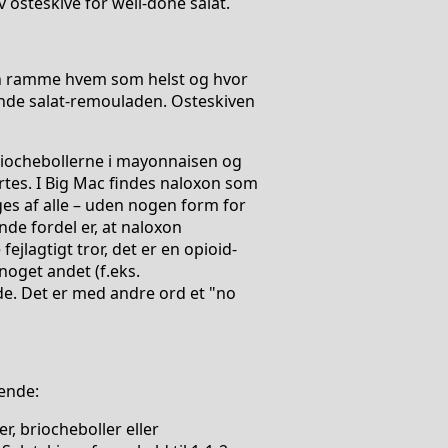
osteskive for well-done salat.
an ramme hvem som helst og hvor
ende salat-remouladen. Osteskiven
briochebollerne i mayonnaisen og
rtes. I Big Mac findes naloxon som
ges af alle – uden nogen form for
de fordel er, at naloxon
ejlagtigt tror, det er en opioid-
 noget andet (f.eks.
ade. Det er med andre ord et "no
gende:
er, briocheboller eller