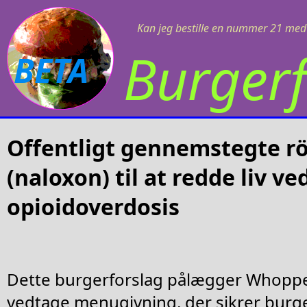
Kan jeg bestille en nummer 21 med 
Burgerf
BETA
Offentligt gennemstegte rö
(naloxon) til at redde liv ve
opioidoverdosis
Dette burgerforslag pålægger Whoppe
vedtage menugivning, der sikrer burg