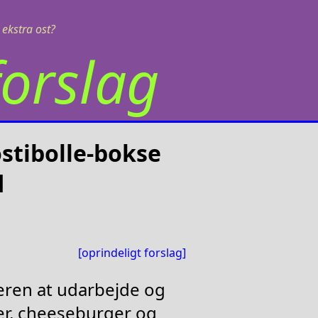
ekstra ost?
orslag
stibolle-bokse
d
[oprindeligt forslag]
ren at udarbejde og
er, cheeseburger og