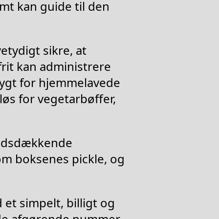
mt kan guide til den
tydigt sikre, at
rit kan administrere
frygt for hjemmelavede
løs for vegetarbøffer,
landsdækkende
 om boksenes pickle, og
et simpelt, billigt og
i de afgørende nummer