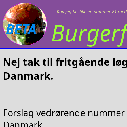
Kan jeg bestille en nummer 21 med 
Burgerf
BETA
Nej tak til fritgående lø
Danmark.
Forslag vedrørende nummer 2
Danmark