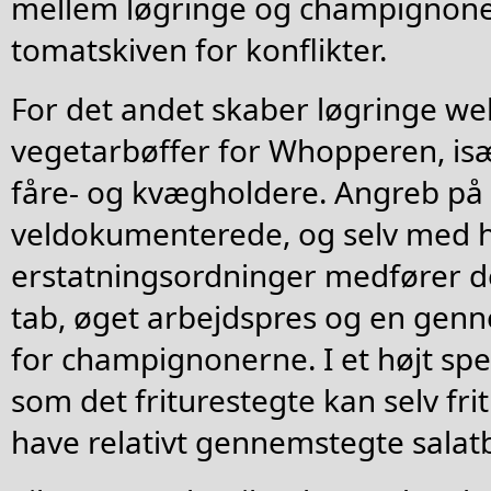
mellem løgringe og champignon
tomatskiven for konflikter.
For det andet skaber løgringe we
vegetarbøffer for Whopperen, isæ
fåre- og kvægholdere. Angreb på
veldokumenterede, og selv med 
erstatningsordninger medfører 
tab, øget arbejdspres og en gen
for champignonerne. I et højt spe
som det friturestegte kan selv fri
have relativt gennemstegte salat