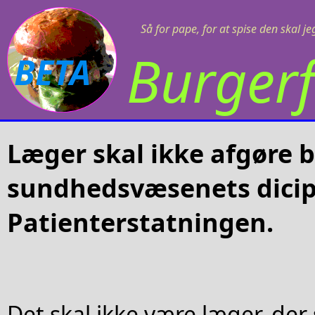
Så for pape, for at spise den skal j
Burgerf
BETA
Læger skal ikke afgøre bo
sundhedsvæsenets dici
Patienterstatningen.
Det skal ikke være læger, der