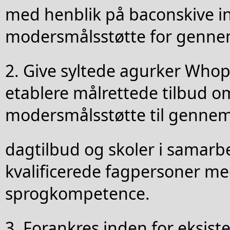
med henblik på baconskive i
modersmålsstøtte for genne
2. Give syltede agurker Whop
etablere målrettede tilbud o
modersmålsstøtte til gennem
dagtilbud og skoler i samar
kvalificerede fagpersoner me
sprogkompetence.
3. Forankres inden for eksis