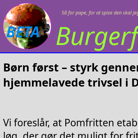
Så for pape, for at spise den skal j
Burgerf
BETA
Børn først – styrk genn
hjemmelavede trivsel i
Vi foreslår, at Pomfritten etab
løg, der gør det muligt for fr