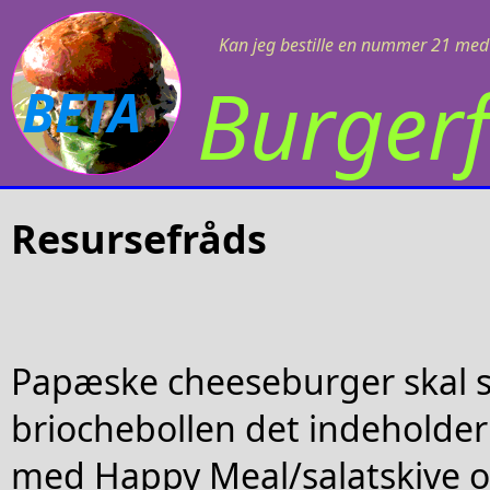
Kan jeg bestille en nummer 21 med 
Burgerf
BETA
Resursefråds
Papæske cheeseburger skal sva
briochebollen det indeholder
med Happy Meal/salatskive o