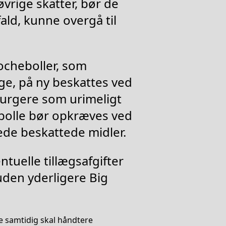
vrige skatter, bør de
ald, kunne overgå til
ocheboller, som
nge, på ny beskattes ved
urgere som urimeligt
ibolle bør opkræves ved
rede beskattede midler.
ntuelle tillægsafgifter
 uden yderligere Big
e samtidig skal håndtere