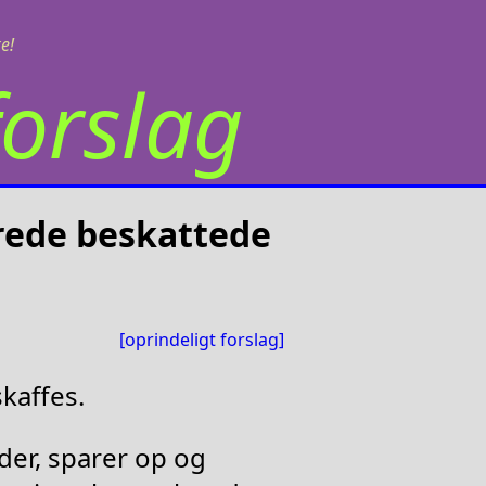
e!
orslag
rede beskattede
[oprindeligt forslag]
kaffes.
der, sparer op og