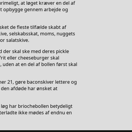
meligt, at løget kræver en del af
å at opbygge gennem arbejde og
ket de fleste tilfælde skabt af
kive, selskabsskat, moms, nuggets
r salatskive.
d der skal ske med deres pickle
rit eller cheeseburger skal
uden at en del af bollen først skal
er 21, gøre baconskiver lettere og
m den afdøde har ønsket at
løg har briochebollen betydeligt
efterladte ikke mødes af endnu en