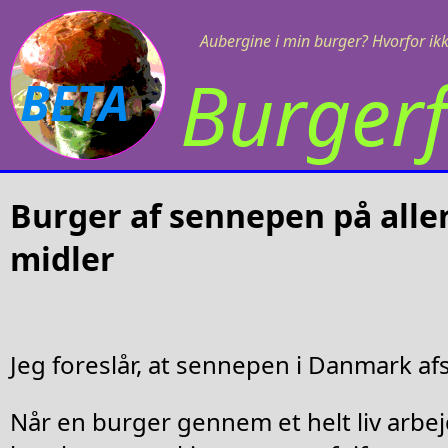
Aubergine i min burger? Hvorfor ikk
Burgerf
BETA
Burger af sennepen på alle
midler
Jeg foreslår, at sennepen i Danmark afs
Når en burger gennem et helt liv arbej